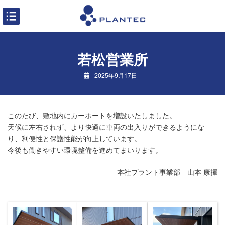
コ
ナ
ン
ビ
テ
ゲ
ン
ー
ツ
シ
若松営業所
へ
ョ
ス
ン
2025年9月17日
キ
に
ッ
移
プ
動
このたび、敷地内にカーポートを増設いたしました。
天候に左右されず、より快適に車両の出入りができるようにな
り、利便性と保護性能が向上しています。
今後も働きやすい環境整備を進めてまいります。
本社プラント事業部 山本 康揮